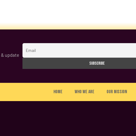
s & update
Home
Who we are
Our Mission