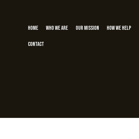
Home
Who we are
Our Mission
How we help
Contact