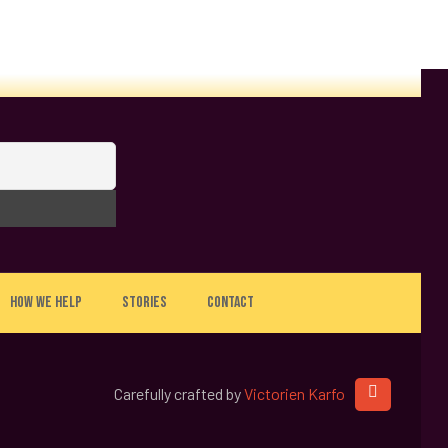
How we help
Stories
Contact
Carefully crafted by
Victorien Karfo