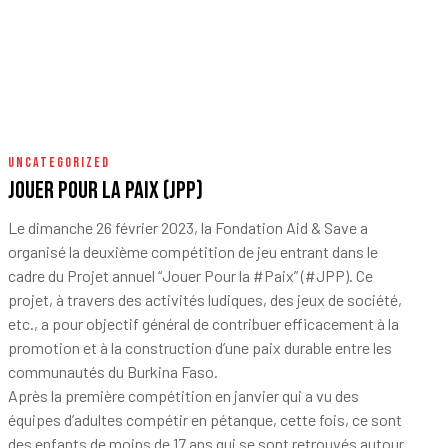
UNCATEGORIZED
Jouer pour la Paix (JPP)
Le dimanche 26 février 2023, la
Fondation Aid & Save
a
organisé la deuxième compétition de jeu entrant dans le
cadre du Projet annuel “Jouer Pour la
#Paix
” (
#JPP
). Ce
projet, à travers des activités ludiques, des jeux de société,
etc., a pour objectif général de contribuer efficacement à la
promotion et à la construction d’une paix durable entre les
communautés du Burkina Faso.
Après la première compétition en janvier qui a vu des
équipes d’adultes compétir en pétanque, cette fois, ce sont
des enfants de moins de 17 ans qui se sont retrouvés autour