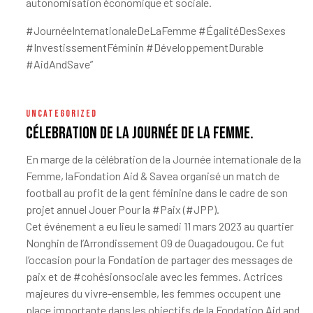
autonomisation économique et sociale.
#JournéeInternationaleDeLaFemme #ÉgalitéDesSexes
#InvestissementFéminin #DéveloppementDurable
#AidAndSave”
UNCATEGORIZED
Célebration de la journée de la femme.
En marge de la célébration de la Journée internationale de la
Femme, la
Fondation Aid & Save
a organisé un match de
football au profit de la gent féminine dans le cadre de son
projet annuel Jouer Pour la
#Paix
(
#JPP
).
Cet événement a eu lieu le samedi 11 mars 2023 au quartier
Nonghin de l’Arrondissement 09 de Ouagadougou. Ce fut
l’occasion pour la Fondation de partager des messages de
paix et de
#cohésionsociale
avec les femmes. Actrices
majeures du vivre-ensemble, les femmes occupent une
place importante dans les objectifs de la Fondation Aid and