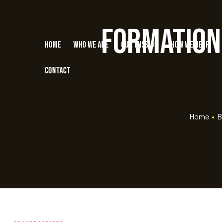
Formation 
Home
Who we are
Our Mission
How we help
Contact
Home
•
B