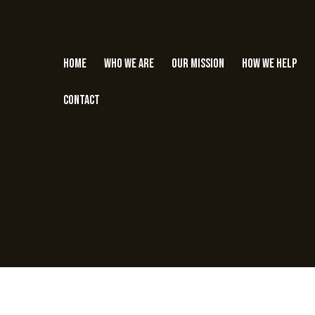
Home
Who we are
Our Mission
How we help
Contact